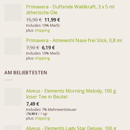
Primavera - Duftende Waldkraft, 3 x 5 ml
ätherische Öle
15,90
€
11,99
€
Includes 19% MwSt.
plus
shipping
Primavera - Atmewohl Nase frei Stick, 0,8 ml
7,90
€
6,19
€
Includes 19% MwSt.
plus
shipping
AM BELIEBTESTEN
Alveus - Elements Morning Melody, 100 g
loser Tee in Beutel
7,49
€
Includes 7% Mehrwertsteuer
(
74,90
€
/ 1 kg)
plus
shipping
Alveus - Elements Lady Star Deluxe, 100 g