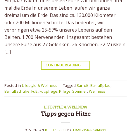
Ein paar Fakten über unsere Füße Wir umrunden drei
mal die Erde In unserem Leben laufen wir ganze
dreimal um die Erde. Das sind ca. 130.000 Kilometer
oder 200 Millionen Schritte. Das bedeutet, wir
verbringen etwa 25-57% unseres Lebens auf den
Beinen. 1.700 Nervenenden Insgesamt bestehen
unsere Füße aus 27 Gelenken, 26 Knochen, 32 Muskeln
[…]
CONTINUE READING
→
Posted in
Lifestyle & Wellness
|
Tagged
Barfuß
,
Barfußpfad
,
Barfußschuhe
,
Fuß
,
Fußpflege
,
Pflege
,
Sommer
,
Wellness
LIFESTYLE & WELLNESS
Tipps gegen Hitze
POSTED ON
JULI 16, 2022
BY
FRANZISKA KAMMEL