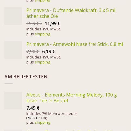
Primavera - Duftende Waldkraft, 3 x 5 ml
ätherische Öle
15,90
€
11,99
€
Includes 19% MwSt.
plus
shipping
Primavera - Atmewohl Nase frei Stick, 0,8 ml
7,90
€
6,19
€
Includes 19% MwSt.
plus
shipping
AM BELIEBTESTEN
Alveus - Elements Morning Melody, 100 g
loser Tee in Beutel
7,49
€
Includes 7% Mehrwertsteuer
(
74,90
€
/ 1 kg)
plus
shipping