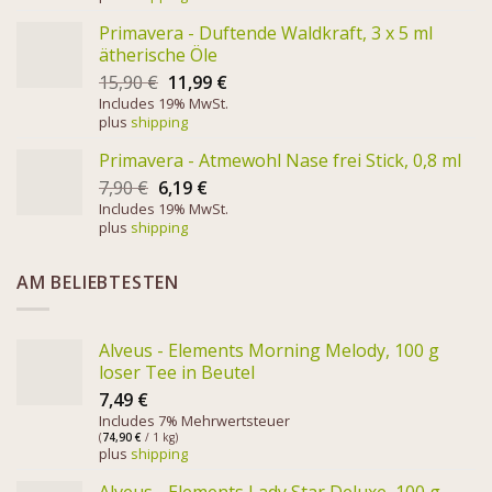
Primavera - Duftende Waldkraft, 3 x 5 ml
ätherische Öle
15,90
€
11,99
€
Includes 19% MwSt.
plus
shipping
Primavera - Atmewohl Nase frei Stick, 0,8 ml
7,90
€
6,19
€
Includes 19% MwSt.
plus
shipping
AM BELIEBTESTEN
Alveus - Elements Morning Melody, 100 g
loser Tee in Beutel
7,49
€
Includes 7% Mehrwertsteuer
(
74,90
€
/ 1 kg)
plus
shipping