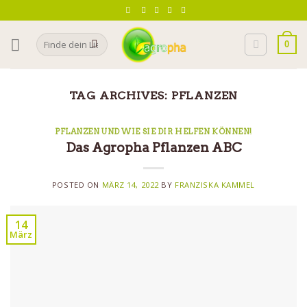
Skip
to
Search
content
0
for:
TAG ARCHIVES:
PFLANZEN
PFLANZEN UND WIE SIE DIR HELFEN KÖNNEN!
Das Agropha Pflanzen ABC
POSTED ON
MÄRZ 14, 2022
BY
FRANZISKA KAMMEL
14
März