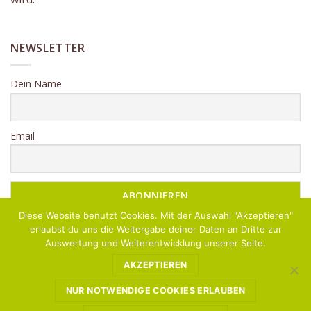
NEWSLETTER
Dein Name
Email
Diese Website benutzt Cookies. Mit der Auswahl "Akzeptieren"
erlaubst du uns die Weitergabe deiner Daten an Dritte zur
Auswertung und Weiterentwicklung unserer Seite.
AKZEPTIEREN
NUR NOTWENDIGE COOKIES ERLAUBEN
KONTAKT
AGB
DATENSCHUTZ
WIDERRUF
VERSAND & LIEFERUNG
ZAHLUNGSWEISEN
IMPRESSUM