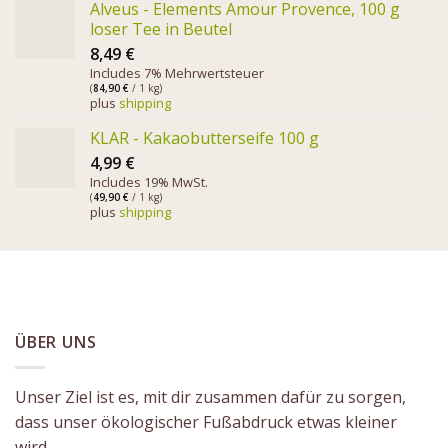
Alveus - Elements Amour Provence, 100 g
loser Tee in Beutel
8,49
€
Includes 7% Mehrwertsteuer
(
84,90
€
/ 1 kg)
plus
shipping
KLAR - Kakaobutterseife 100 g
4,99
€
Includes 19% MwSt.
(
49,90
€
/ 1 kg)
plus
shipping
ÜBER UNS
Unser Ziel ist es, mit dir zusammen dafür zu sorgen,
dass unser ökologischer Fußabdruck etwas kleiner
wird.