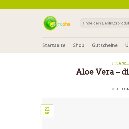
Skip
to
content
Search
for:
Startseite
Shop
Gutscheine
Ü
PFLANZE
Aloe Vera – d
POSTED O
22
Jan.