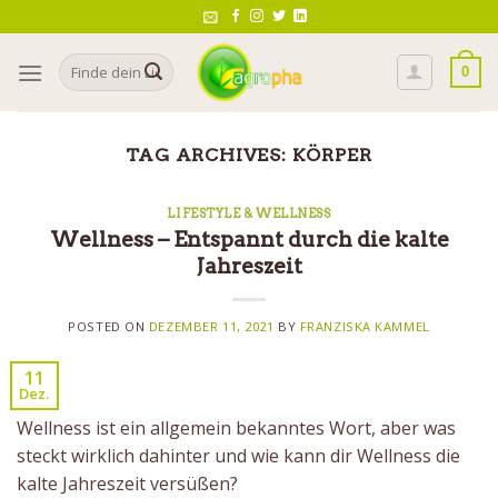
Skip
to
Search
content
0
for:
TAG ARCHIVES:
KÖRPER
LIFESTYLE & WELLNESS
Wellness – Entspannt durch die kalte
Jahreszeit
POSTED ON
DEZEMBER 11, 2021
BY
FRANZISKA KAMMEL
11
Dez.
Wellness ist ein allgemein bekanntes Wort, aber was
steckt wirklich dahinter und wie kann dir Wellness die
kalte Jahreszeit versüßen?