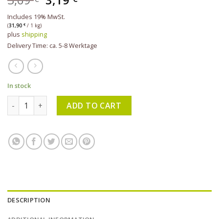
Includes 19% MwSt.
(
31,90
€
/ 1 kg)
plus
shipping
Delivery Time: ca. 5-8 Werktage
In stock
KLAR - Kirschblüten- & Reismilchseife 100 g quantity
ADD TO CART
DESCRIPTION