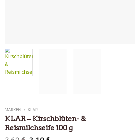
MARKEN
/
KLAR
KLAR – Kirschblüten- &
Reismilchseife 100 g
3,69
3,19
€
€