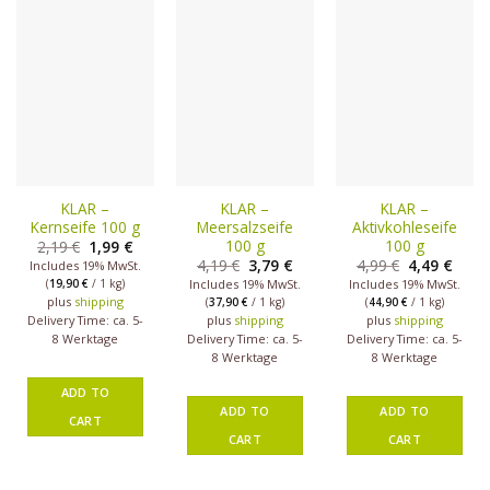
KLAR –
KLAR –
KLAR –
Kernseife 100 g
Meersalzseife
Aktivkohleseife
100 g
100 g
2,19
€
1,99
€
4,19
€
3,79
€
4,99
€
4,49
€
Includes 19% MwSt.
(
19,90
€
/ 1 kg)
Includes 19% MwSt.
Includes 19% MwSt.
plus
shipping
(
37,90
€
/ 1 kg)
(
44,90
€
/ 1 kg)
plus
shipping
plus
shipping
Delivery Time: ca. 5-
8 Werktage
Delivery Time: ca. 5-
Delivery Time: ca. 5-
8 Werktage
8 Werktage
ADD TO
ADD TO
ADD TO
CART
CART
CART