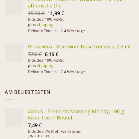
ätherische Öle
15,90
€
11,99
€
Includes 19% MwSt.
plus
shipping
Delivery Time: ca. 2-4 Werktage
Primavera - Atmewohl Nase frei Stick, 0,8 ml
7,90
€
6,19
€
Includes 19% MwSt.
plus
shipping
Delivery Time: ca. 2-4 Werktage
AM BELIEBTESTEN
Alveus - Elements Morning Melody, 100 g
loser Tee in Beutel
7,49
€
Includes 7% Mehrwertsteuer
(
74,90
€
/ 1 kg)