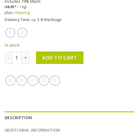
Includes 19% MwSt.
(
64,90
€
/ 1 kg)
plus
shipping
Delivery Time: ca. 5-8 Werktage
In stock
KLAR - Porzellanerdeseife 100 g quantity
ADD TO CART
DESCRIPTION
ADDITIONAL INFORMATION