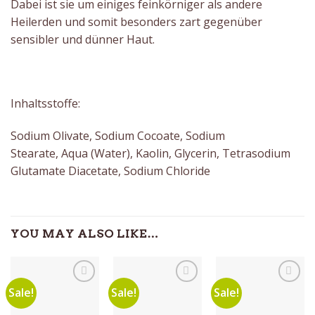
Dabei ist sie um einiges feinkörniger als andere
Heilerden und somit besonders zart gegenüber
sensibler und dünner Haut.
Inhaltsstoffe:
Sodium Olivate, Sodium Cocoate, Sodium
Stearate, Aqua (Water), Kaolin, Glycerin, Tetrasodium
Glutamate Diacetate, Sodium Chloride
YOU MAY ALSO LIKE…
Sale!
Sale!
Sale!
Auf die
Auf die
Auf die
Wunschliste
Wunschliste
Wunschliste