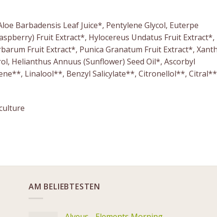
 Aloe Barbadensis Leaf Juice*, Pentylene Glycol, Euterpe
aspberry) Fruit Extract*, Hylocereus Undatus Fruit Extract*,
arbarum Fruit Extract*, Punica Granatum Fruit Extract*, Xant
, Helianthus Annuus (Sunflower) Seed Oil*, Ascorbyl
e**, Linalool**, Benzyl Salicylate**, Citronellol**, Citral**
culture
AM BELIEBTESTEN
Alveus - Elements Morning