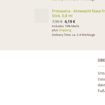
Primavera - Atmewohl Nase fr
Stick, 0,8 ml
7,90
€
6,19
€
Includes 19% MwSt.
plus
shipping
Delivery Time: ca. 2-4 Werktage
ÜBE
Unse
zus
das
Fuß