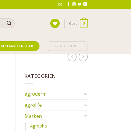
Cart
0
LOGIN / REGISTER
UM HÄNDLERSHOP
KATEGORIEN
agroderm
agrolife
Marken
Agropha