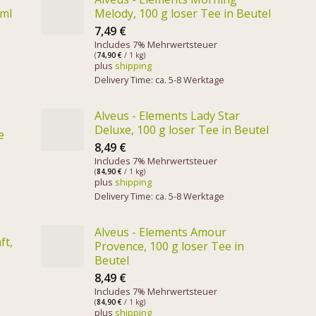
 ml
Melody, 100 g loser Tee in Beutel
7,49
€
Includes 7% Mehrwertsteuer
(
74,90
€
/ 1 kg)
plus
shipping
Delivery Time: ca. 5-8 Werktage
Alveus - Elements Lady Star
Deluxe, 100 g loser Tee in Beutel
e
8,49
€
Includes 7% Mehrwertsteuer
(
84,90
€
/ 1 kg)
plus
shipping
Delivery Time: ca. 5-8 Werktage
Alveus - Elements Amour
ft,
Provence, 100 g loser Tee in
Beutel
8,49
€
Includes 7% Mehrwertsteuer
(
84,90
€
/ 1 kg)
plus
shipping