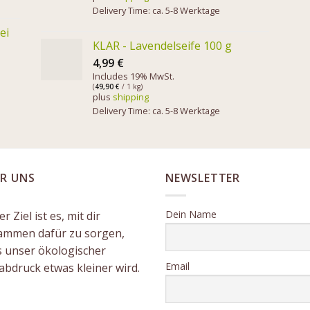
Delivery Time: ca. 5-8 Werktage
ei
KLAR - Lavendelseife 100 g
4,99
€
Includes 19% MwSt.
(
49,90
€
/ 1 kg)
plus
shipping
Delivery Time: ca. 5-8 Werktage
R UNS
NEWSLETTER
Dein Name
r Ziel ist es, mit dir
ammen dafür zu sorgen,
s unser ökologischer
Email
abdruck etwas kleiner wird.