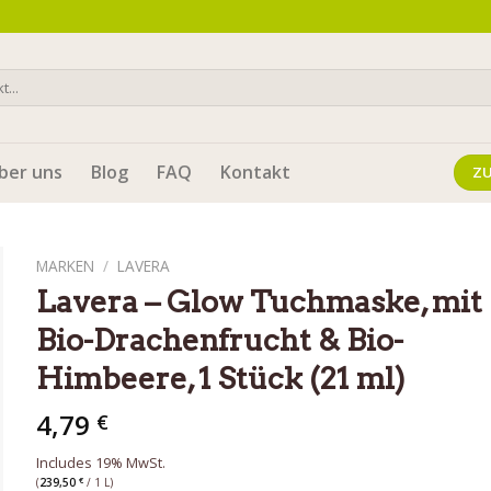
ber uns
Blog
FAQ
Kontakt
Z
MARKEN
/
LAVERA
Lavera – Glow Tuchmaske, mit
Bio-Drachenfrucht & Bio-
Himbeere, 1 Stück (21 ml)
4,79
€
Includes 19% MwSt.
(
239,50
€
/ 1 L)