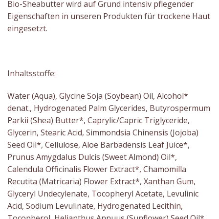
Bio-Sheabutter wird auf Grund intensiv pflegender
Eigenschaften in unseren Produkten für trockene Haut
eingesetzt.
Inhaltsstoffe:
Water (Aqua), Glycine Soja (Soybean) Oil, Alcohol*
denat., Hydrogenated Palm Glycerides, Butyrospermum
Parkii (Shea) Butter*, Caprylic/Capric Triglyceride,
Glycerin, Stearic Acid, Simmondsia Chinensis (Jojoba)
Seed Oil*, Cellulose, Aloe Barbadensis Leaf Juice*,
Prunus Amygdalus Dulcis (Sweet Almond) Oil*,
Calendula Officinalis Flower Extract*, Chamomilla
Recutita (Matricaria) Flower Extract*, Xanthan Gum,
Glyceryl Undecylenate, Tocopheryl Acetate, Levulinic
Acid, Sodium Levulinate, Hydrogenated Lecithin,
Tocopherol, Helianthus Annuus (Sunflower) Seed Oil*,