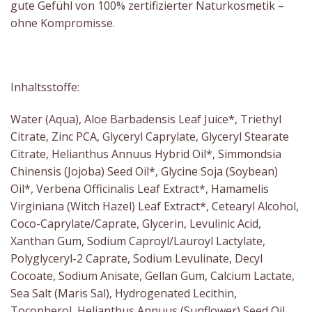
gute Gefühl von 100% zertifizierter Naturkosmetik –
ohne Kompromisse.
Inhaltsstoffe:
Water (Aqua), Aloe Barbadensis Leaf Juice*, Triethyl
Citrate, Zinc PCA, Glyceryl Caprylate, Glyceryl Stearate
Citrate, Helianthus Annuus Hybrid Oil*, Simmondsia
Chinensis (Jojoba) Seed Oil*, Glycine Soja (Soybean)
Oil*, Verbena Officinalis Leaf Extract*, Hamamelis
Virginiana (Witch Hazel) Leaf Extract*, Cetearyl Alcohol,
Coco-Caprylate/Caprate, Glycerin, Levulinic Acid,
Xanthan Gum, Sodium Caproyl/Lauroyl Lactylate,
Polyglyceryl-2 Caprate, Sodium Levulinate, Decyl
Cocoate, Sodium Anisate, Gellan Gum, Calcium Lactate,
Sea Salt (Maris Sal), Hydrogenated Lecithin,
Tocopherol, Helianthus Annuus (Sunflower) Seed Oil,