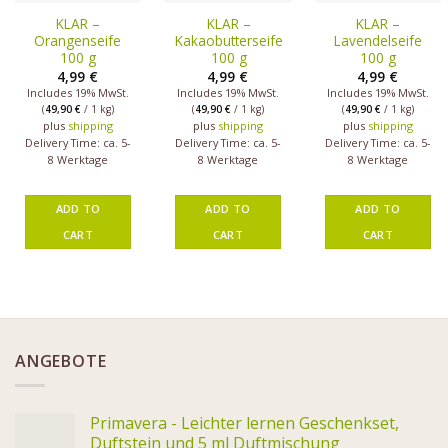
KLAR –
KLAR –
KLAR –
Orangenseife
Kakaobutterseife
Lavendelseife
100 g
100 g
100 g
4,99
€
4,99
€
4,99
€
Includes 19% MwSt.
Includes 19% MwSt.
Includes 19% MwSt.
(
49,90
€
/ 1 kg)
(
49,90
€
/ 1 kg)
(
49,90
€
/ 1 kg)
plus
shipping
plus
shipping
plus
shipping
Delivery Time: ca. 5-
Delivery Time: ca. 5-
Delivery Time: ca. 5-
8 Werktage
8 Werktage
8 Werktage
ADD TO
ADD TO
ADD TO
CART
CART
CART
ANGEBOTE
Primavera - Leichter lernen Geschenkset,
Duftstein und 5 ml Duftmischung