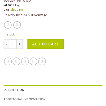
Includes 19% MwSt.
(
41,90
€
/ 1 kg)
plus
shipping
Delivery Time: ca. 5-8 Werktage
In stock
KLAR - Ginsengseife 100 g quantity
ADD TO CART
DESCRIPTION
ADDITIONAL INFORMATION