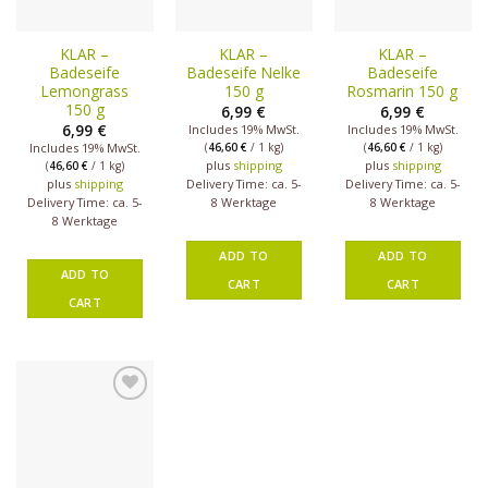
KLAR –
KLAR –
KLAR –
Badeseife
Badeseife Nelke
Badeseife
Lemongrass
150 g
Rosmarin 150 g
150 g
6,99
€
6,99
€
6,99
€
Includes 19% MwSt.
Includes 19% MwSt.
Includes 19% MwSt.
(
46,60
€
/ 1 kg)
(
46,60
€
/ 1 kg)
plus
shipping
plus
shipping
(
46,60
€
/ 1 kg)
plus
shipping
Delivery Time: ca. 5-
Delivery Time: ca. 5-
Delivery Time: ca. 5-
8 Werktage
8 Werktage
8 Werktage
ADD TO
ADD TO
ADD TO
CART
CART
CART
Auf die
Wunschliste