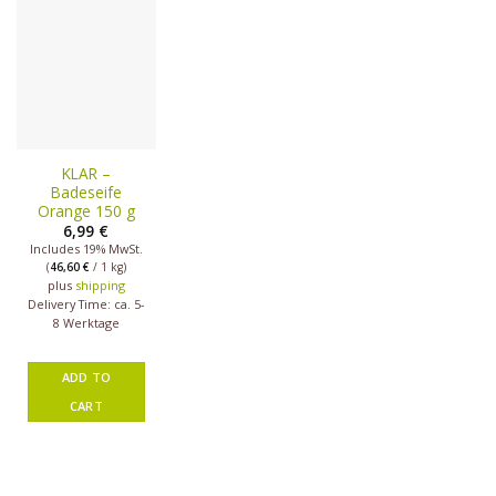
KLAR –
Badeseife
Orange 150 g
6,99
€
Includes 19% MwSt.
(
46,60
€
/ 1 kg)
plus
shipping
Delivery Time: ca. 5-
8 Werktage
ADD TO
CART