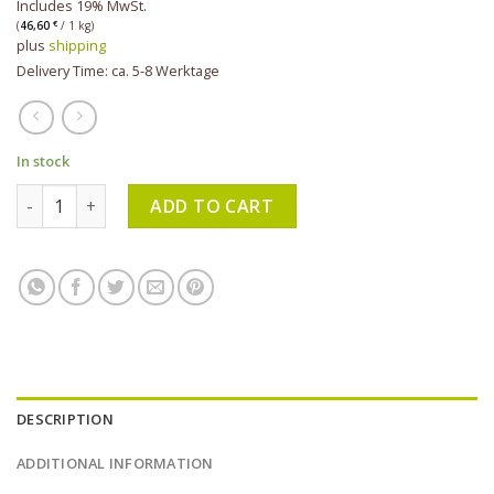
Includes 19% MwSt.
(
46,60
€
/ 1 kg)
plus
shipping
Delivery Time: ca. 5-8 Werktage
In stock
KLAR - Badeseife Lavendel 150 g quantity
ADD TO CART
DESCRIPTION
ADDITIONAL INFORMATION