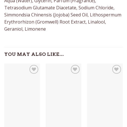
Aqua (Water), Glycerin, Parfum (Fragrance),
Tetrasodium Glutamate Diacetate, Sodium Chloride,
Simmondsia Chinensis (Jojoba) Seed Oil, Lithospermum
Erythrorhizon (Gromwell) Root Extract, Linalool,
Geraniol, Limonene
YOU MAY ALSO LIKE…
Auf die
Auf die
Auf die
Wunschliste
Wunschliste
Wunschliste