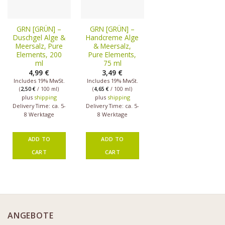
GRN [GRÜN] –
GRN [GRÜN] –
Duschgel Alge &
Handcreme Alge
Meersalz, Pure
& Meersalz,
Elements, 200
Pure Elements,
ml
75 ml
4,99
€
3,49
€
Includes 19% MwSt.
Includes 19% MwSt.
(
2,50
€
/ 100 ml)
(
4,65
€
/ 100 ml)
plus
shipping
plus
shipping
Delivery Time: ca. 5-
Delivery Time: ca. 5-
8 Werktage
8 Werktage
ADD TO
ADD TO
CART
CART
ANGEBOTE