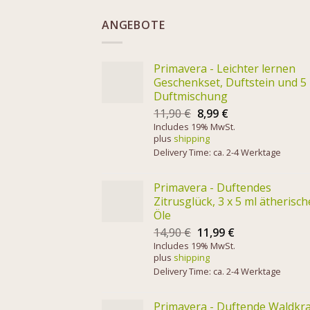
ANGEBOTE
Primavera - Leichter lernen
Geschenkset, Duftstein und 5
Duftmischung
11,90
€
8,99
€
Includes 19% MwSt.
plus
shipping
Delivery Time: ca. 2-4 Werktage
Primavera - Duftendes
Zitrusglück, 3 x 5 ml ätherisch
Öle
14,90
€
11,99
€
Includes 19% MwSt.
plus
shipping
Delivery Time: ca. 2-4 Werktage
Primavera - Duftende Waldkra