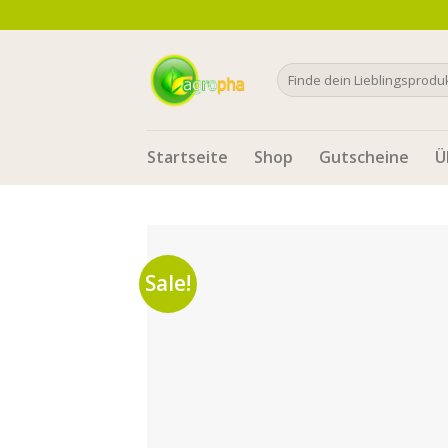
Skip
to
content
Search
for:
Startseite
Shop
Gutscheine
Ü
Sale!
Auf die
Wunschliste