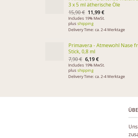
3 x 5 ml ätherische Öle
15,90
€
11,99
€
Includes 19% MwSt.
plus
shipping
Delivery Time: ca. 2-4 Werktage
Primavera - Atmewohl Nase fr
Stick, 0,8 ml
7,90
€
6,19
€
Includes 19% MwSt.
plus
shipping
Delivery Time: ca. 2-4 Werktage
ÜBE
Unse
zus