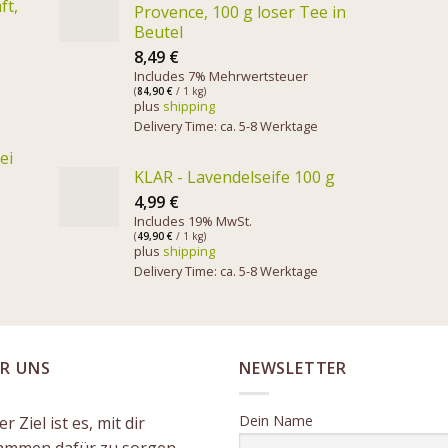
ft,
Provence, 100 g loser Tee in
Beutel
8,49
€
Includes 7% Mehrwertsteuer
(
84,90
€
/ 1 kg)
plus
shipping
Delivery Time: ca. 5-8 Werktage
ei
KLAR - Lavendelseife 100 g
4,99
€
Includes 19% MwSt.
(
49,90
€
/ 1 kg)
plus
shipping
Delivery Time: ca. 5-8 Werktage
R UNS
NEWSLETTER
Dein Name
r Ziel ist es, mit dir
ammen dafür zu sorgen,