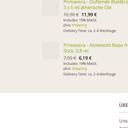
Primavera - Duftende Waldkra
3 x 5 ml ätherische Öle
15,90
€
11,99
€
Includes 19% MwSt.
plus
shipping
Delivery Time: ca. 2-4 Werktage
Primavera - Atmewohl Nase fr
Stick, 0,8 ml
7,90
€
6,19
€
Includes 19% MwSt.
plus
shipping
Delivery Time: ca. 2-4 Werktage
ÜBE
Unse
zus