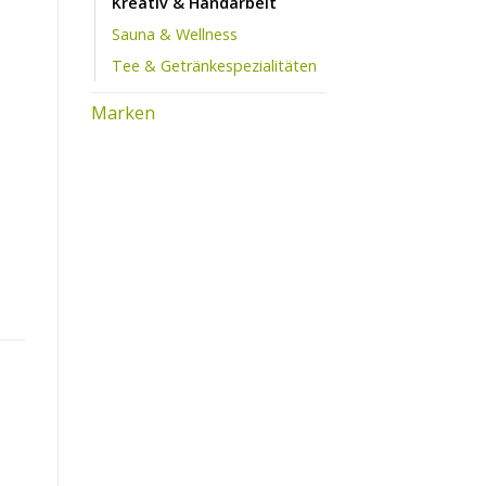
Kreativ & Handarbeit
Sauna & Wellness
Tee & Getränkespezialitäten
rockenfilzen quantity
Marken