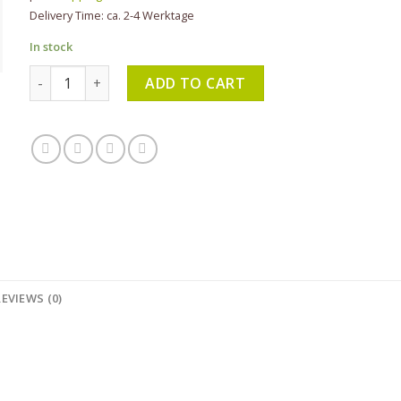
Delivery Time: ca. 2-4 Werktage
In stock
Glorex- Filznadel mit Holzgriff, Nadelstärke mittel, zum T
ADD TO CART
REVIEWS (0)