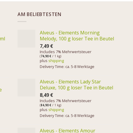
AM BELIEBTESTEN
Alveus - Elements Morning
 ml
Melody, 100 g loser Tee in Beutel
7,49
€
Includes 7% Mehrwertsteuer
(
74,90
€
/ 1 kg)
plus
shipping
Delivery Time: ca. 5-8 Werktage
Alveus - Elements Lady Star
Deluxe, 100 g loser Tee in Beutel
e
8,49
€
Includes 7% Mehrwertsteuer
(
84,90
€
/ 1 kg)
plus
shipping
Delivery Time: ca. 5-8 Werktage
Alveus - Elements Amour