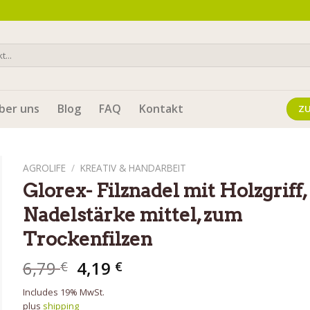
ber uns
Blog
FAQ
Kontakt
Z
AGROLIFE
/
KREATIV & HANDARBEIT
Glorex- Filznadel mit Holzgriff,
Nadelstärke mittel, zum
Trockenfilzen
6,79
4,19
€
€
Includes 19% MwSt.
plus
shipping