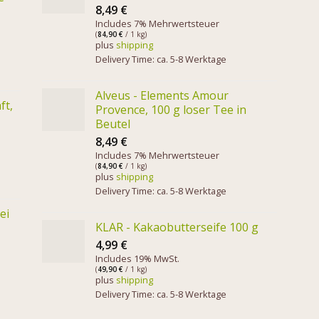
8,49
€
Includes 7% Mehrwertsteuer
(
84,90
€
/ 1 kg)
plus
shipping
Delivery Time: ca. 5-8 Werktage
Alveus - Elements Amour
ft,
Provence, 100 g loser Tee in
Beutel
8,49
€
Includes 7% Mehrwertsteuer
(
84,90
€
/ 1 kg)
plus
shipping
Delivery Time: ca. 5-8 Werktage
ei
KLAR - Kakaobutterseife 100 g
4,99
€
Includes 19% MwSt.
(
49,90
€
/ 1 kg)
plus
shipping
Delivery Time: ca. 5-8 Werktage