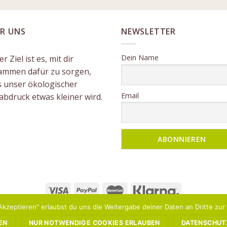
R UNS
NEWSLETTER
Dein Name
r Ziel ist es, mit dir
ammen dafür zu sorgen,
s unser ökologischer
Email
abdruck etwas kleiner wird.
Akzeptieren" erlaubst du uns die Weitergabe deiner Daten an Dritte zu
DATENSCHUTZ
WIDERRUF
VERSAND & LIEFERUNG
ZAHLUNGSWEI
EN
NUR NOTWENDIGE COOKIES ERLAUBEN
DATENSCHUT
Copyright 2026 ©
Agropha GmbH