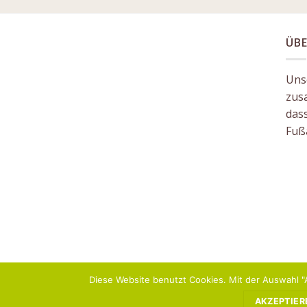
ÜBE
Unse
zus
das
Fuß
Diese Website benutzt Cookies. Mit der Auswahl "
KONTAKT
AGB
AKZEPTIER