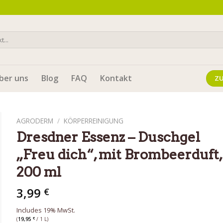
ber uns
Blog
FAQ
Kontakt
Z
AGRODERM
/
KÖRPERREINIGUNG
Dresdner Essenz – Duschgel
„Freu dich“, mit Brombeerduft,
200 ml
3,99
€
Includes 19% MwSt.
(
19,95
€
/ 1 L)