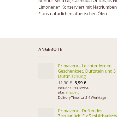
Annuus Seed Oil, Calendula Officinalis 
Limonene* Konserviert mit Natriumben
* aus natürlichen ätherischen Ölen
ANGEBOTE
Primavera - Leichter lernen
Geschenkset, Duftstein und 5
Duftmischung
11,90
€
8,99
€
Includes 19% MwSt.
plus
shipping
Delivery Time: ca. 2-4 Werktage
Primavera - Duftendes
Zitrusglück, 3 x 5 ml ätherisch