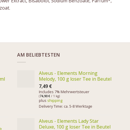
Flower Extract, Bisabolol, Sodium Benzoate, Parfum*,
zoat.
AM BELIEBTESTEN
Alveus - Elements Morning
 ml
Melody, 100 g loser Tee in Beutel
7,49
€
Includes 7% Mehrwertsteuer
(
74,90
€
/ 1 kg)
plus
shipping
Delivery Time: ca. 5-8 Werktage
Alveus - Elements Lady Star
Deluxe, 100 g loser Tee in Beutel
e