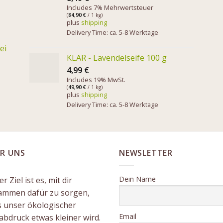
Includes 7% Mehrwertsteuer
(
84,90
€
/ 1 kg)
plus
shipping
Delivery Time: ca. 5-8 Werktage
ei
KLAR - Lavendelseife 100 g
4,99
€
Includes 19% MwSt.
(
49,90
€
/ 1 kg)
plus
shipping
Delivery Time: ca. 5-8 Werktage
R UNS
NEWSLETTER
Dein Name
r Ziel ist es, mit dir
ammen dafür zu sorgen,
s unser ökologischer
Email
abdruck etwas kleiner wird.