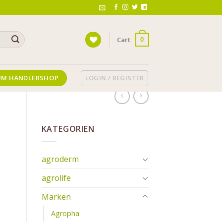
Cart
0
LOGIN / REGISTER
UM HÄNDLERSHOP
KATEGORIEN
agroderm
agrolife
Marken
Agropha