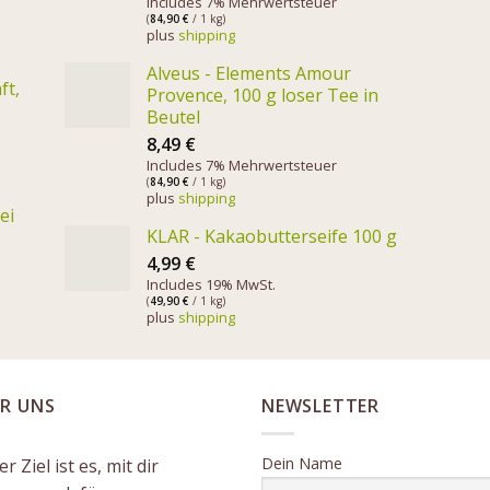
Includes 7% Mehrwertsteuer
(
84,90
€
/ 1 kg)
plus
shipping
Alveus - Elements Amour
ft,
Provence, 100 g loser Tee in
Beutel
8,49
€
Includes 7% Mehrwertsteuer
(
84,90
€
/ 1 kg)
plus
shipping
ei
KLAR - Kakaobutterseife 100 g
4,99
€
Includes 19% MwSt.
(
49,90
€
/ 1 kg)
plus
shipping
R UNS
NEWSLETTER
Dein Name
r Ziel ist es, mit dir