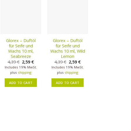
Glorex – Duftöl
Glorex – Duftöl
für Seife und
für Seife und
Wachs 10 ml,
Wachs 10 ml, Wild
Seabreeze
Lemon
4,39
€
2,59
€
4,39
€
2,59
€
Includes 19% MwSt.
Includes 19% MwSt.
plus
shipping
plus
shipping
ADD TO CART
ADD TO CART