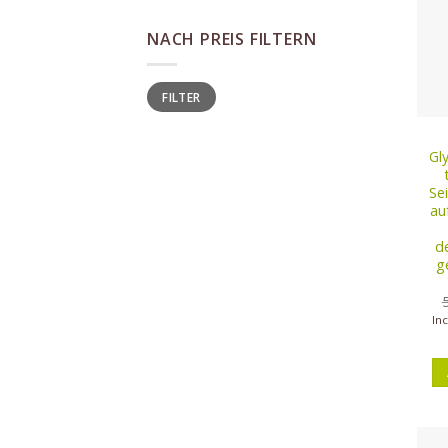
NACH PREIS FILTERN
Min
Max
FILTER
price
price
Gly
Sei
au
d
g
In