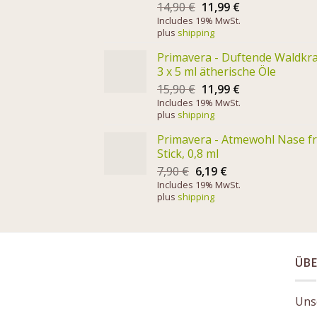
14,90
€
11,99
€
Includes 19% MwSt.
plus
shipping
Primavera - Duftende Waldkra
3 x 5 ml ätherische Öle
15,90
€
11,99
€
Includes 19% MwSt.
plus
shipping
Primavera - Atmewohl Nase fr
Stick, 0,8 ml
7,90
€
6,19
€
Includes 19% MwSt.
plus
shipping
ÜBE
Unse