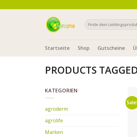
Skip
to
content
Search
for:
Startseite
Shop
Gutscheine
Ü
PRODUCTS TAGGED 
KATEGORIEN
Sale
agroderm
agrolife
Marken