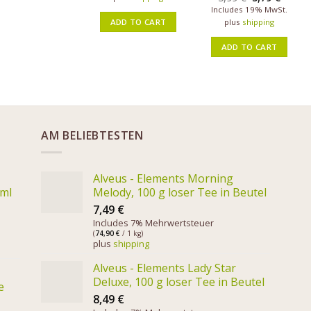
Includes 19% MwSt.
ADD TO CART
plus
shipping
ADD TO CART
AM BELIEBTESTEN
Alveus - Elements Morning
 ml
Melody, 100 g loser Tee in Beutel
7,49
€
Includes 7% Mehrwertsteuer
(
74,90
€
/ 1 kg)
plus
shipping
Alveus - Elements Lady Star
Deluxe, 100 g loser Tee in Beutel
e
8,49
€