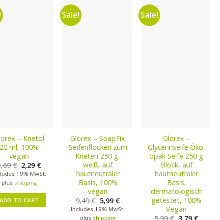
!
Sale!
Sale!
Auf die
Auf die
Auf die
Wunschliste
Wunschliste
Wunschliste
lorex – Knetöl
Glorex – SoapFix
Glorex –
20 ml, 100%
Seifenflocken zum
Glycerinseife Öko,
vegan
Kneten 250 g,
opak Seife 250 g
weiß, auf
Block, auf
3,69
€
2,29
€
hautneutraler
hautneutraler
cludes 19% MwSt.
Basis, 100%
Basis,
plus
shipping
vegan
dermatologisch
getestet, 100%
9,49
€
5,99
€
ADD TO CART
Vegan
Includes 19% MwSt.
5,99
€
3,79
€
plus
shipping