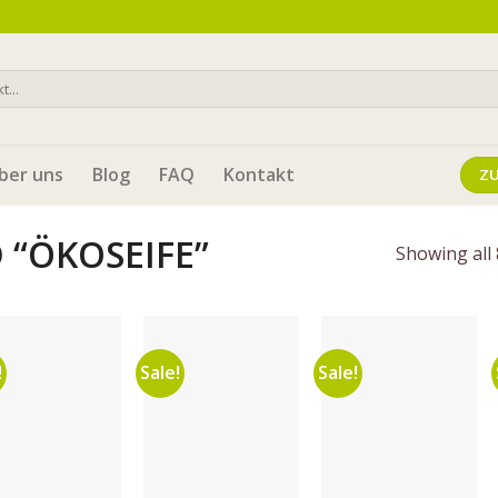
ber uns
Blog
FAQ
Kontakt
Z
“ÖKOSEIFE”
Showing all 
!
Sale!
Sale!
Auf die
Auf die
Auf die
Wunschliste
Wunschliste
Wunschliste