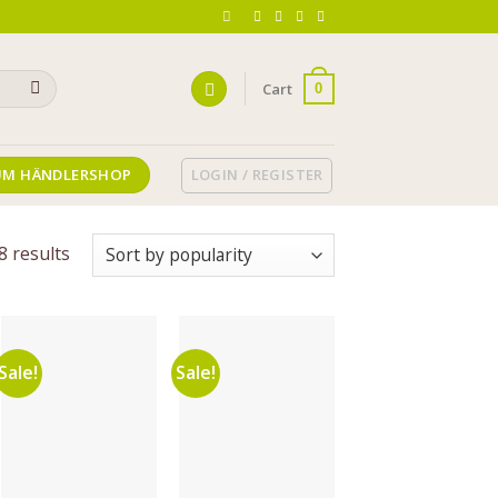
Cart
0
LOGIN / REGISTER
UM HÄNDLERSHOP
8 results
Sale!
Sale!
Auf die
Auf die
Wunschliste
Wunschliste