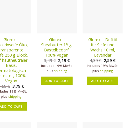
Glorex –
Glorex –
Glorex – Duftöl
cerinseife Öko,
Sheabutter 18 g,
für Seife und
transparente
Bastelbedarf,
Wachs 10 ml,
fe 250 g Block,
100% vegan
Lavendar
f hautneutraler
3,49
€
2,19
€
4,39
€
2,59
€
Basis,
Includes 19% MwSt.
Includes 19% MwSt.
ermatologisch
plus
shipping
plus
shipping
etestet, 100%
Vegan
ADD TO CART
ADD TO CART
5,59
€
3,79
€
cludes 19% MwSt.
plus
shipping
ADD TO CART