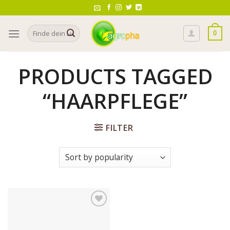
Skip
to
Search
content
0
for:
PRODUCTS TAGGED
“HAARPFLEGE”
FILTER
Auf die
Wunschliste