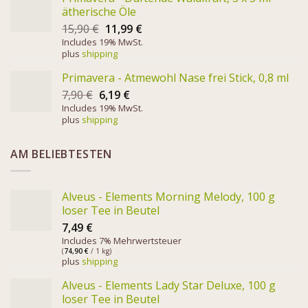
ätherische Öle
15,90
€
11,99
€
Includes 19% MwSt.
plus
shipping
Primavera - Atmewohl Nase frei Stick, 0,8 ml
7,90
€
6,19
€
Includes 19% MwSt.
plus
shipping
AM BELIEBTESTEN
Alveus - Elements Morning Melody, 100 g
loser Tee in Beutel
7,49
€
Includes 7% Mehrwertsteuer
(
74,90
€
/ 1 kg)
plus
shipping
Alveus - Elements Lady Star Deluxe, 100 g
loser Tee in Beutel