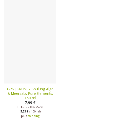
GRN [GRÜN] – Spülung Alge
& Meersalz, Pure Elements,
150 ml
7,99
€
Includes 19% MwSt.
(
5,33
€
/ 100 ml)
plus
shipping