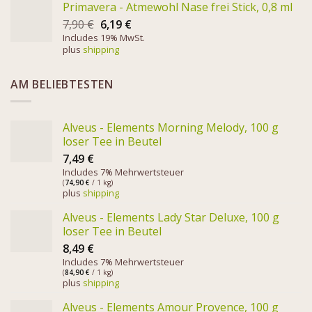
Primavera - Atmewohl Nase frei Stick, 0,8 ml
7,90
€
6,19
€
Includes 19% MwSt.
plus
shipping
AM BELIEBTESTEN
Alveus - Elements Morning Melody, 100 g
loser Tee in Beutel
7,49
€
Includes 7% Mehrwertsteuer
(
74,90
€
/ 1 kg)
plus
shipping
Alveus - Elements Lady Star Deluxe, 100 g
loser Tee in Beutel
8,49
€
Includes 7% Mehrwertsteuer
(
84,90
€
/ 1 kg)
plus
shipping
Alveus - Elements Amour Provence, 100 g