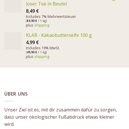
loser Tee in Beutel
8,49
€
Includes 7% Mehrwertsteuer
(
84,90
€
/ 1 kg)
plus
shipping
KLAR - Kakaobutterseife 100 g
4,99
€
Includes 19% MwSt.
(
49,90
€
/ 1 kg)
plus
shipping
ÜBER UNS
Unser Ziel ist es, mit dir zusammen dafür zu sorgen,
dass unser ökologischer Fußabdruck etwas kleiner
wird.