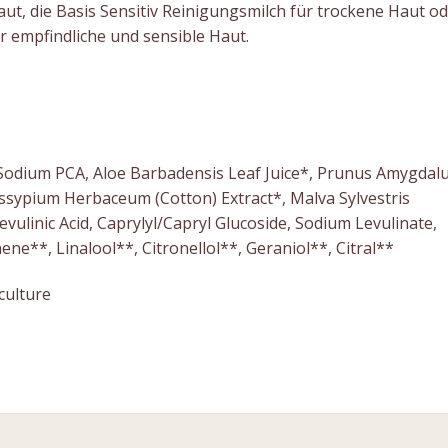
t, die Basis Sensitiv Reinigungsmilch für trockene Haut o
r empfindliche und sensible Haut.
, Sodium PCA, Aloe Barbadensis Leaf Juice*, Prunus Amygdal
ossypium Herbaceum (Cotton) Extract*, Malva Sylvestris
evulinic Acid, Caprylyl/Capryl Glucoside, Sodium Levulinate,
ene**, Linalool**, Citronellol**, Geraniol**, Citral**
culture