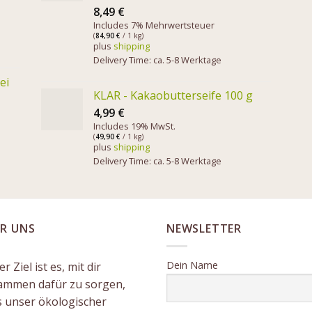
8,49
€
Includes 7% Mehrwertsteuer
(
84,90
€
/ 1 kg)
plus
shipping
Delivery Time: ca. 5-8 Werktage
ei
KLAR - Kakaobutterseife 100 g
4,99
€
Includes 19% MwSt.
(
49,90
€
/ 1 kg)
plus
shipping
Delivery Time: ca. 5-8 Werktage
R UNS
NEWSLETTER
Dein Name
r Ziel ist es, mit dir
ammen dafür zu sorgen,
s unser ökologischer