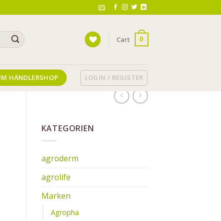
Cart
0
LOGIN / REGISTER
UM HÄNDLERSHOP
KATEGORIEN
agroderm
agrolife
Marken
Agropha