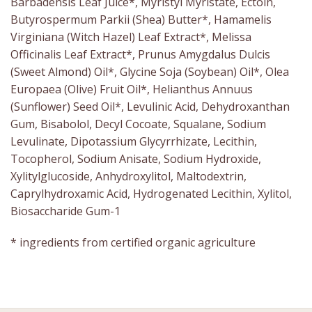
Barbadensis Leaf Juice*, Myristyl Myristate, Ectoin,
Butyrospermum Parkii (Shea) Butter*, Hamamelis
Virginiana (Witch Hazel) Leaf Extract*, Melissa
Officinalis Leaf Extract*, Prunus Amygdalus Dulcis
(Sweet Almond) Oil*, Glycine Soja (Soybean) Oil*, Olea
Europaea (Olive) Fruit Oil*, Helianthus Annuus
(Sunflower) Seed Oil*, Levulinic Acid, Dehydroxanthan
Gum, Bisabolol, Decyl Cocoate, Squalane, Sodium
Levulinate, Dipotassium Glycyrrhizate, Lecithin,
Tocopherol, Sodium Anisate, Sodium Hydroxide,
Xylitylglucoside, Anhydroxylitol, Maltodextrin,
Caprylhydroxamic Acid, Hydrogenated Lecithin, Xylitol,
Biosaccharide Gum-1
* ingredients from certified organic agriculture