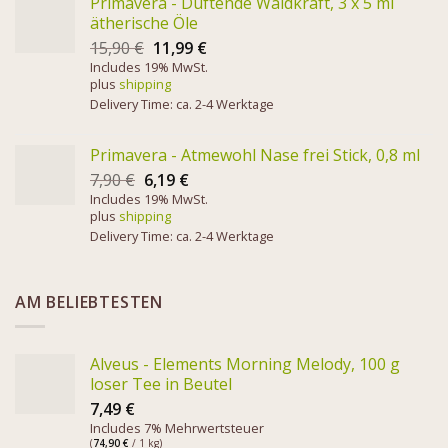
Primavera - Duftende Waldkraft, 3 x 5 ml
ätherische Öle
15,90
€
11,99
€
Includes 19% MwSt.
plus
shipping
Delivery Time: ca. 2-4 Werktage
Primavera - Atmewohl Nase frei Stick, 0,8 ml
7,90
€
6,19
€
Includes 19% MwSt.
plus
shipping
Delivery Time: ca. 2-4 Werktage
AM BELIEBTESTEN
Alveus - Elements Morning Melody, 100 g
loser Tee in Beutel
7,49
€
Includes 7% Mehrwertsteuer
(
74,90
€
/ 1 kg)