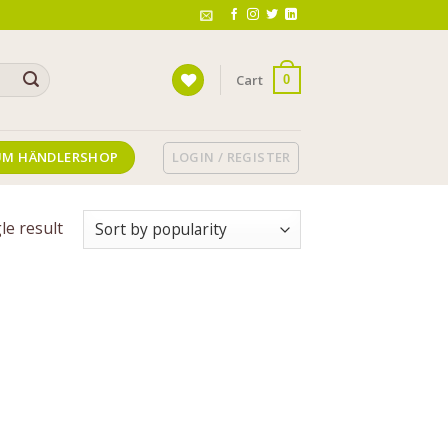
Cart
0
LOGIN / REGISTER
UM HÄNDLERSHOP
le result