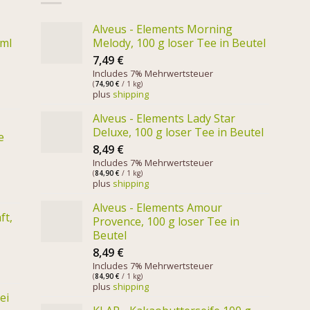
Alveus - Elements Morning
 ml
Melody, 100 g loser Tee in Beutel
7,49
€
Includes 7% Mehrwertsteuer
(
74,90
€
/ 1 kg)
plus
shipping
Alveus - Elements Lady Star
Deluxe, 100 g loser Tee in Beutel
e
8,49
€
Includes 7% Mehrwertsteuer
(
84,90
€
/ 1 kg)
plus
shipping
Alveus - Elements Amour
ft,
Provence, 100 g loser Tee in
Beutel
8,49
€
Includes 7% Mehrwertsteuer
(
84,90
€
/ 1 kg)
plus
shipping
ei