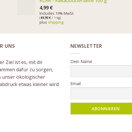
KLAR - Kakaobutterseife 100 g
4,99
€
Includes 19% MwSt.
(
49,90
€
/ 1 kg)
plus
shipping
R UNS
NEWSLETTER
Dein Name
r Ziel ist es, mit dir
ammen dafür zu sorgen,
s unser ökologischer
Email
abdruck etwas kleiner wird.