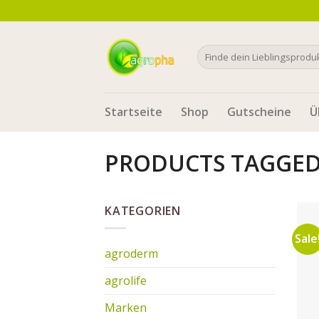
Skip
to
content
Search
for:
Startseite
Shop
Gutscheine
Ü
PRODUCTS TAGGED
KATEGORIEN
Sale
agroderm
agrolife
Marken