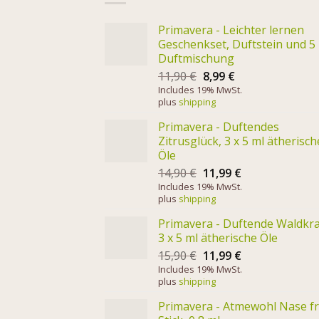
Primavera - Leichter lernen
Geschenkset, Duftstein und 5
Duftmischung
11,90
€
8,99
€
Includes 19% MwSt.
plus
shipping
Primavera - Duftendes
Zitrusglück, 3 x 5 ml ätherisch
Öle
14,90
€
11,99
€
Includes 19% MwSt.
plus
shipping
Primavera - Duftende Waldkra
3 x 5 ml ätherische Öle
15,90
€
11,99
€
Includes 19% MwSt.
plus
shipping
Primavera - Atmewohl Nase fr