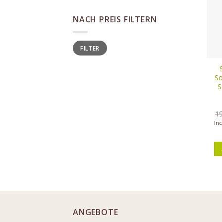
NACH PREIS FILTERN
Min
Max
FILTER
price
price
So
S
1
In
ANGEBOTE