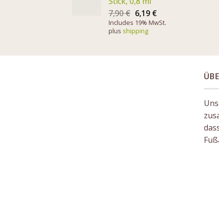
Stick, 0,8 ml
7,90
€
6,19
€
Includes 19% MwSt.
plus
shipping
ÜBE
Unse
zus
das
Fuß