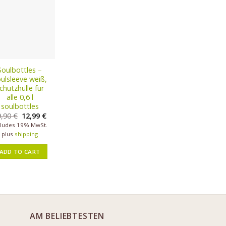
Soulbottles –
ulsleeve weiß,
chutzhülle für
alle 0,6 l
soulbottles
9,90
€
12,99
€
cludes 19% MwSt.
plus
shipping
ADD TO CART
AM BELIEBTESTEN