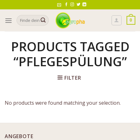
Skip
to
Search
content
0
for:
PRODUCTS TAGGED
“PFLEGESPÜLUNG”
FILTER
No products were found matching your selection.
ANGEBOTE