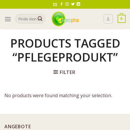
Skip
to
Search
content
0
for:
PRODUCTS TAGGED
“PFLEGEPRODUKT”
FILTER
No products were found matching your selection.
ANGEBOTE