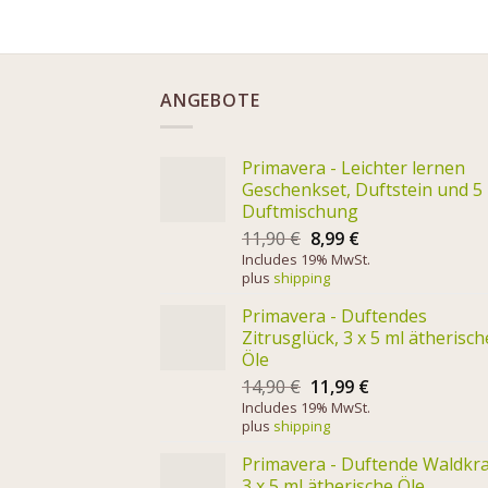
ANGEBOTE
Primavera - Leichter lernen
Geschenkset, Duftstein und 5
Duftmischung
11,90
€
8,99
€
Includes 19% MwSt.
plus
shipping
Primavera - Duftendes
Zitrusglück, 3 x 5 ml ätherisch
Öle
14,90
€
11,99
€
Includes 19% MwSt.
plus
shipping
Primavera - Duftende Waldkra
3 x 5 ml ätherische Öle