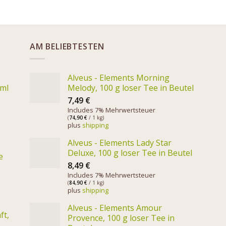
AM BELIEBTESTEN
Alveus - Elements Morning
 ml
Melody, 100 g loser Tee in Beutel
7,49
€
Includes 7% Mehrwertsteuer
(
74,90
€
/ 1 kg)
plus
shipping
Alveus - Elements Lady Star
Deluxe, 100 g loser Tee in Beutel
e
8,49
€
Includes 7% Mehrwertsteuer
(
84,90
€
/ 1 kg)
plus
shipping
Alveus - Elements Amour
ft,
Provence, 100 g loser Tee in