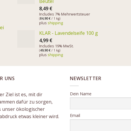
Beutel
8,49
€
Includes 7% Mehrwertsteuer
(
84,90
€
/ 1 kg)
plus
shipping
ei
KLAR - Lavendelseife 100 g
4,99
€
Includes 19% MwSt.
(
49,90
€
/ 1 kg)
plus
shipping
R UNS
NEWSLETTER
Dein Name
r Ziel ist es, mit dir
ammen dafür zu sorgen,
s unser ökologischer
Email
abdruck etwas kleiner wird.