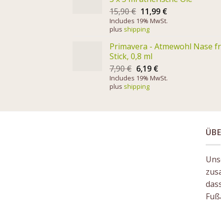
15,90
€
11,99
€
Includes 19% MwSt.
plus
shipping
Primavera - Atmewohl Nase fr
Stick, 0,8 ml
7,90
€
6,19
€
Includes 19% MwSt.
plus
shipping
ÜBE
Unse
zus
das
Fuß