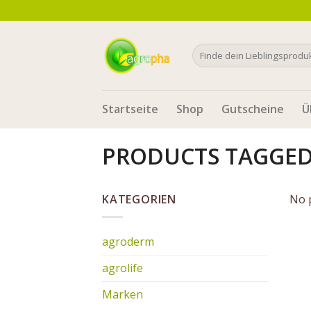
Skip
to
content
Search
for:
Startseite
Shop
Gutscheine
Ü
PRODUCTS TAGGE
KATEGORIEN
No 
agroderm
agrolife
Marken