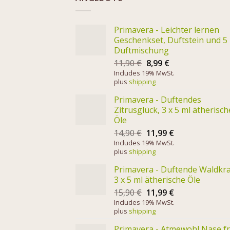
Primavera - Leichter lernen
Geschenkset, Duftstein und 5
Duftmischung
11,90
€
8,99
€
Includes 19% MwSt.
plus
shipping
Primavera - Duftendes
Zitrusglück, 3 x 5 ml ätherisch
Öle
14,90
€
11,99
€
Includes 19% MwSt.
plus
shipping
Primavera - Duftende Waldkra
3 x 5 ml ätherische Öle
15,90
€
11,99
€
Includes 19% MwSt.
plus
shipping
Primavera - Atmewohl Nase fr