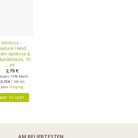
benecos –
Natural Hand
eam Aprikose &
lunderblüte, 75
ml
2,79
€
cludes 19% MwSt.
(
3,72
€
/ 100 ml)
plus
shipping
ADD TO CART
AM BELIEBTESTEN