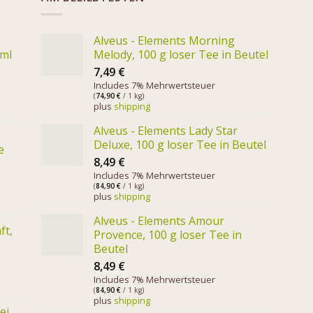
Alveus - Elements Morning
 ml
Melody, 100 g loser Tee in Beutel
7,49
€
Includes 7% Mehrwertsteuer
(
74,90
€
/ 1 kg)
plus
shipping
Alveus - Elements Lady Star
Deluxe, 100 g loser Tee in Beutel
e
8,49
€
Includes 7% Mehrwertsteuer
(
84,90
€
/ 1 kg)
plus
shipping
Alveus - Elements Amour
ft,
Provence, 100 g loser Tee in
Beutel
8,49
€
Includes 7% Mehrwertsteuer
(
84,90
€
/ 1 kg)
plus
shipping
ei