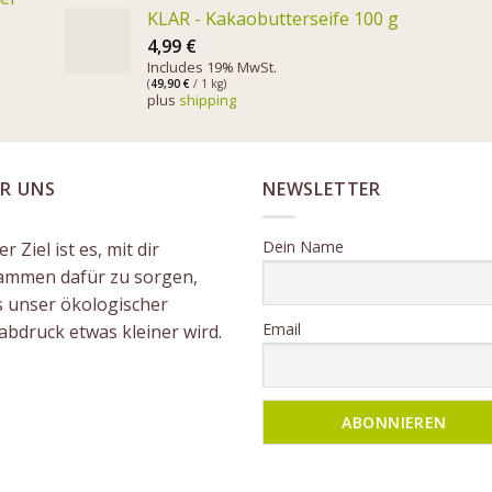
KLAR - Kakaobutterseife 100 g
4,99
€
Includes 19% MwSt.
(
49,90
€
/ 1 kg)
plus
shipping
R UNS
NEWSLETTER
Dein Name
r Ziel ist es, mit dir
ammen dafür zu sorgen,
s unser ökologischer
Email
abdruck etwas kleiner wird.