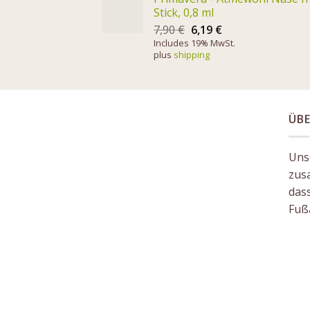
Stick, 0,8 ml
7,90
€
6,19
€
Includes 19% MwSt.
plus
shipping
ÜBE
Unse
zus
das
Fuß