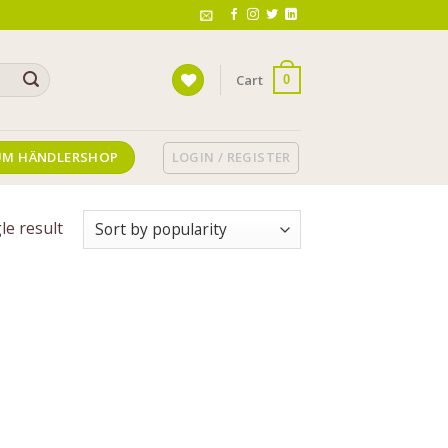
Cart
0
LOGIN / REGISTER
UM HÄNDLERSHOP
le result