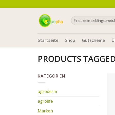
Skip
to
content
Search
for:
Startseite
Shop
Gutscheine
Ü
PRODUCTS TAGGED 
KATEGORIEN
agroderm
agrolife
Marken