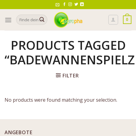
Skip
to
Search
content
0
for:
PRODUCTS TAGGED
“BADEWANNENSPIELZ
FILTER
No products were found matching your selection.
ANGEBOTE