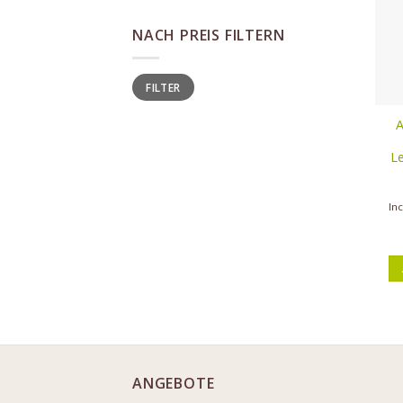
NACH PREIS FILTERN
Min
Max
FILTER
price
price
A
L
In
ANGEBOTE