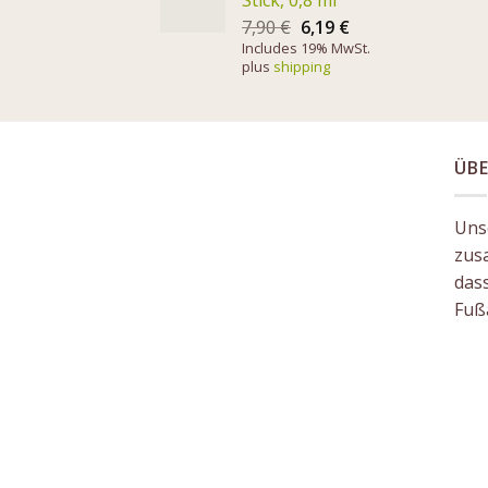
Stick, 0,8 ml
7,90
€
6,19
€
Includes 19% MwSt.
plus
shipping
ÜBE
Unse
zus
das
Fuß