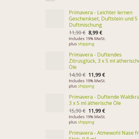
Primavera - Leichter lernen
Geschenkset, Duftstein und 5
Duftmischung
11,90
€
8,99
€
Includes 19% MwSt.
plus
shipping
Primavera - Duftendes
Zitrusglück, 3 x 5 ml ätherisch
Öle
14,90
€
11,99
€
Includes 19% MwSt.
plus
shipping
Primavera - Duftende Waldkra
3 x 5 ml ätherische Öle
15,90
€
11,99
€
Includes 19% MwSt.
plus
shipping
Primavera - Atmewohl Nase fr