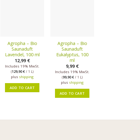
Agropha – Bio
Agropha – Bio
Saunaduft
Saunaduft
Lavendel, 100 ml
Eukalyptus, 100
ml
12,99
€
9,99
€
Includes 19% MwSt.
(
129,90
€
/ 1 L)
Includes 19% MwSt.
plus
shipping
(
99,90
€
/ 1 L)
plus
shipping
ADD TO CART
ADD TO CART