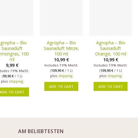
gropha – Bio
Agropha – Bio
Agropha – Bio
Saunaduft
Saunaduft Minze,
Saunaduft
emongras, 100
100 ml
Orange, 100 ml
ml
10,99
€
10,99
€
9,99
€
Includes 19% MwSt.
Includes 19% MwSt.
cludes 19% MwSt.
(
109,90
€
/ 1 L)
(
109,90
€
/ 1 L)
plus
shipping
plus
shipping
(
99,90
€
/ 1 L)
plus
shipping
ADD TO CART
ADD TO CART
ADD TO CART
AM BELIEBTESTEN