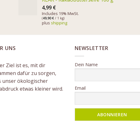
4,99
€
Includes 19% MwSt.
(
49,90
€
/ 1 kg)
plus
shipping
R UNS
NEWSLETTER
Dein Name
r Ziel ist es, mit dir
ammen dafür zu sorgen,
s unser ökologischer
Email
abdruck etwas kleiner wird.