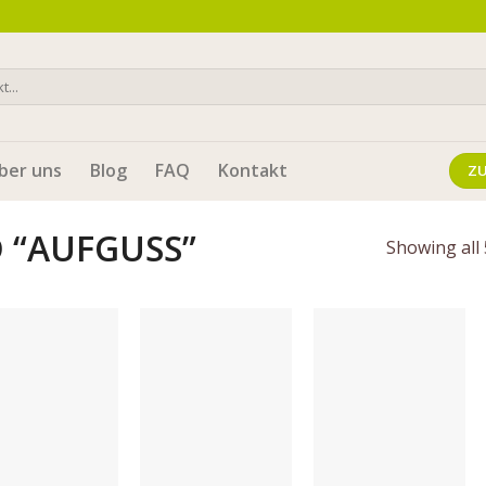
ber uns
Blog
FAQ
Kontakt
Z
 “AUFGUSS”
Showing all 
Auf die
Auf die
Auf die
Wunschliste
Wunschliste
Wunschliste