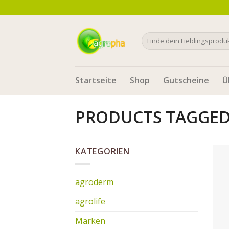
Skip
to
content
Search
for:
Startseite
Shop
Gutscheine
Ü
PRODUCTS TAGGED
KATEGORIEN
agroderm
agrolife
Marken