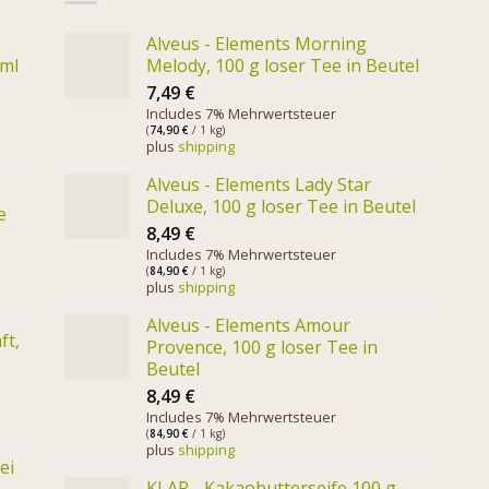
Alveus - Elements Morning
 ml
Melody, 100 g loser Tee in Beutel
7,49
€
Includes 7% Mehrwertsteuer
(
74,90
€
/ 1 kg)
plus
shipping
Alveus - Elements Lady Star
Deluxe, 100 g loser Tee in Beutel
e
8,49
€
Includes 7% Mehrwertsteuer
(
84,90
€
/ 1 kg)
plus
shipping
Alveus - Elements Amour
ft,
Provence, 100 g loser Tee in
Beutel
8,49
€
Includes 7% Mehrwertsteuer
(
84,90
€
/ 1 kg)
plus
shipping
ei
KLAR - Kakaobutterseife 100 g